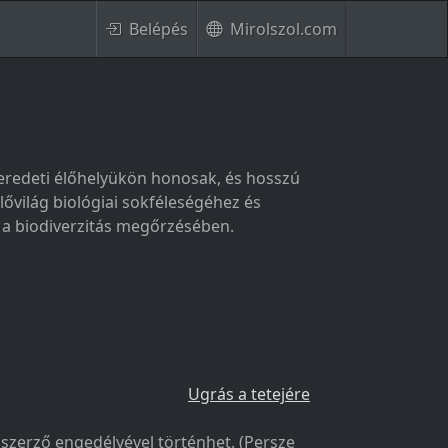
Belépés
Mirolszol.com
eredeti élőhelyükön honosak, és hosszú
lővilág biológiai sokféleségéhez és
 a biodiverzitás megőrzésében.
Ugrás a tetejére
a szerző engedélyével történhet. (Persze