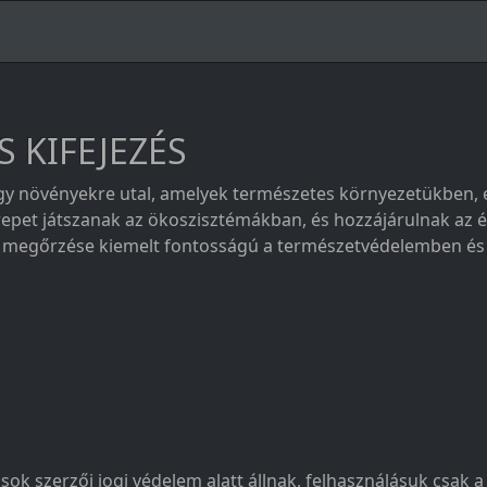
S KIFEJEZÉS
agy növényekre utal, amelyek természetes környezetükben, 
erepet játszanak az ökoszisztémákban, és hozzájárulnak az é
és megőrzése kiemelt fontosságú a természetvédelemben és
sok szerzői jogi védelem alatt állnak, felhasználásuk csak 