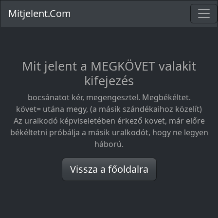
Mitjelent.Com
Mit jelent a MEGKÖVET valakit
kifejezés
bocsánatot kér, megengesztel. Megbékéltet.
követ= utána megy, (a másik szándékaihoz közelít)
Az uralkodó képviseletében érkező követ, már előre
békéltetni próbálja a másik uralkodót, hogy ne legyen
háború.
Vissza a főoldalra