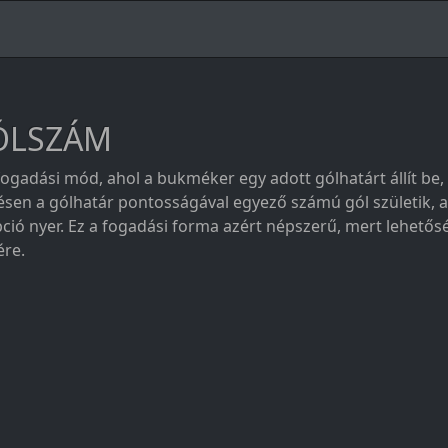
 GÓLSZÁM
fogadási mód, ahol a bukméker egy adott gólhatárt állít be
ésen a gólhatár pontosságával egyező számú gól születik,
ció nyer. Ez a fogadási forma azért népszerű, mert lehetős
re.