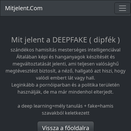
Mitjelent.Com
Mit jelent a DEEPFAKE ( dipfék )
szándékos hamisítás mesterséges intelligenciával
Általában képi és hanganyagok készítését és
megváltoztatását jelenti, ami teljesen valósághű
megtévesztést biztosít, a néző, hallgató azt hiszi, hogy
valódi embert lát vagy hall.
Leginkább a pornóiparban és a politika területén
használják, de ma már mindenhol elterjedt.
a deep learning=mély tanulás + fake=hamis
szavakból keletkezett
Vissza a főoldalra