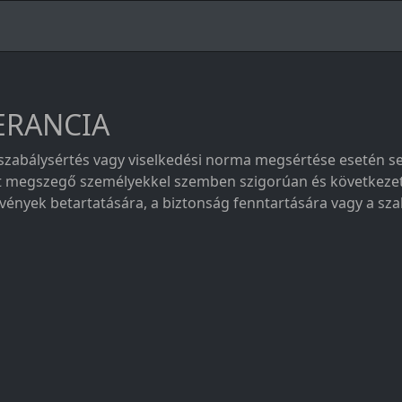
LERANCIA
ott szabálysértés vagy viselkedési norma megsértése esetén
mát megszegő személyekkel szemben szigorúan és következe
törvények betartatására, a biztonság fenntartására vagy a s