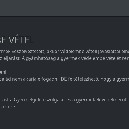
BE VÉTEL
mek veszélyeztetett, akkor védelembe vételi javaslattal éln
t az eljárást. A gyámhatóság a gyermek védelembe vételét rend
eni,
család nem akarja elfogadni, DE feltételezhető, hogy a gyer
árást a Gyermekjóléti szolgálat és a gyermekek védelméről é
lzésére.