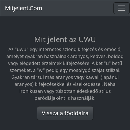
Mitjelent.Com
Mit jelent az UWU
Az "uwu" egy internetes szleng kifejezés és emóció,
amelyet gyakran használnak aranyos, kedves, boldog
vagy elégedett érzelmek kifejezésére. A két "u" betű
szemeket, a "w" pedig egy mosolygó szájat stilizál.
Gyakran társul más aranyos vagy kawaii (japánul
aranyos) kifejezésekkel és viselkedéssel. Néha
ironikusan vagy túlzottan édeskedő stílus
paródiájaként is használják.
Vissza a főoldalra