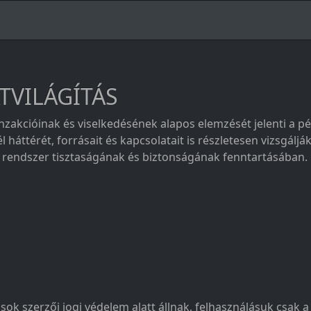
ÁTVILÁGÍTÁS
tranzakcióinak és viselkedésének alapos elemzését jelenti 
 háttérét, forrásait és kapcsolatait is részletesen vizsgálj
yi rendszer tisztaságának és biztonságának fenntartásában.
sok szerzői jogi védelem alatt állnak, felhasználásuk csak 