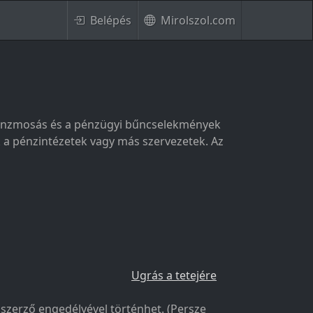
Belépés
Mirolszol.com
a pénzmosás és a pénzügyi bűncselekmények
ák a pénzintézetek vagy más szervezetek. Az
Ugrás a tetejére
a szerző engedélyével történhet. (Persze