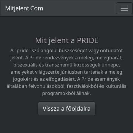
Mitjelent.Com
Mit jelent a PRIDE
A "pride" szó angolul büszkeséget vagy öntudatot
jelent. A Pride rendezvények a meleg, melegbarát,
biszexuális és transznemű közösségek ünnepe,
amelyeket világszerte júniusban tartanak a meleg
jogokért és az elfogadásért. A Pride események
általában felvonulásokból, fesztiválokból és kulturális
programokból állnak.
Vissza a főoldalra