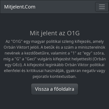
Mitjelent.Com
Mit jelent az O1G
Az "O1G" egy magyar politikai szleng kifejezés, amely
Orbán Viktort jelöli. A betűk és a szám a miniszterelnök
nevének a kezdőbetűire, valamint a "1" az "egy" szóra,
míg a "G" a "Geci" vulgáris kifejezést helyettesíti (Orbán
egy G€ci). A kifejezést leginkább Orbán Viktor politikai
ellenfelei és kritikusai használják, gyakran negatív vagy
pejoratív kontextusban.
Vissza a főoldalra