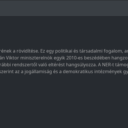
ek a rövidítése. Ez egy politikai és társadalmi fogalom,
án Viktor miniszterelnök egyik 2010-es beszédében hangzott 
rábbi rendszertől való eltérést hangsúlyozza. A NER-t támo
i szerint az a jogállamiság és a demokratikus intézmények g