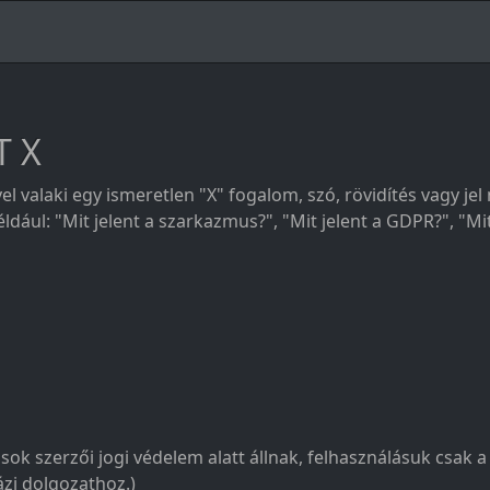
T X
yel valaki egy ismeretlen "X" fogalom, szó, rövidítés vagy je
dául: "Mit jelent a szarkazmus?", "Mit jelent a GDPR?", "Mit
sok szerzői jogi védelem alatt állnak, felhasználásuk csak 
zi dolgozathoz.)