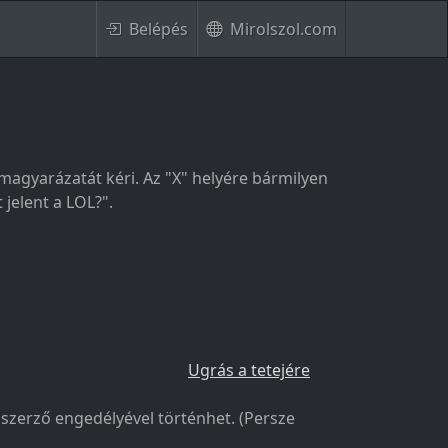
Belépés
Mirolszol.com
l magyarázatát kéri. Az "X" helyére bármilyen
 jelent a LOL?".
Ugrás a tetejére
a szerző engedélyével történhet. (Persze