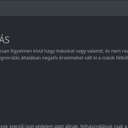
LÁS
kosan figyelmen kívül hagy másokat vagy valamit, és nem rea
ignorálás általában negatív érzelmeket vált ki a másik félbő
sok szerzői jogi védelem alatt állnak, felhasználásuk csak 