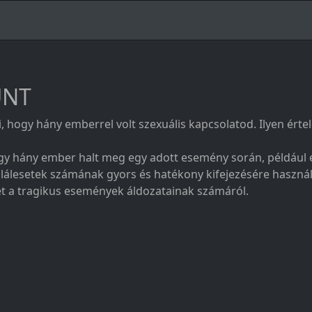
UNT
ti, hogy hány emberrel volt szexuális kapcsolatod. Ilyen ért
 hogy hány ember halt meg egy adott esemény során, például
lálesetek számának gyors és hatékony kifejezésére használ
t a tragikus események áldozatainak számáról.